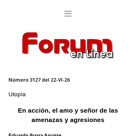
Abrir
Inicio
menú
Utopía
Forum
Aportaciones
en
Línea
Forum en Línea
Directorio
Número 3127 del 22-VI-26
Anúnciese
Utopía
Archivos
Abrir
menú
En acción, el amo y señor de las
cascada
Archivo Revista 1991 – 2021
Cartones
Abrir
amenazas y agresiones
menú
cascada
Archivo Utopías
Luy
facebook
Correo
Eduardo Ibarra Aguirre