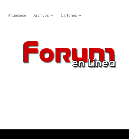
o
Anúnciese
Archivos
Cartones
Abrir menú cascada
Abrir menú cascada
Forum
en
Línea