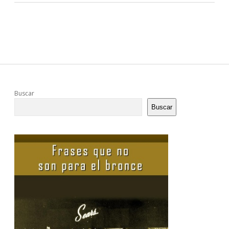
Sidebar
Buscar
Buscar