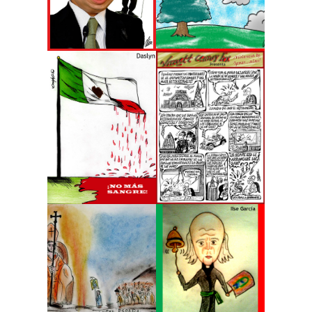
electrónico
Alán
Colibrí