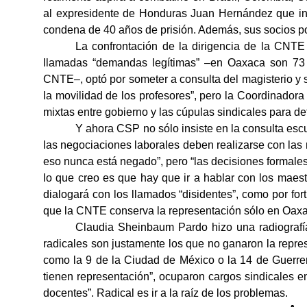
al expresidente de Honduras Juan Hernández que in
condena de 40 años de prisión. Además, sus socios po
La confrontación de la dirigencia de la CNTE
llamadas “demandas legítimas” –en Oaxaca son 73 e
CNTE–, optó por someter a consulta del magisterio y 
la movilidad de los profesores”, pero la Coordinador
mixtas entre gobierno y las cúpulas sindicales para def
Y ahora CSP no sólo insiste en la consulta esc
las negociaciones laborales deben realizarse con las
eso nunca está negado”, pero “las decisiones formales
lo que creo es que hay que ir a hablar con los maestr
dialogará con los llamados “disidentes”, como por fo
que la CNTE conserva la representación sólo en Oaxa
Claudia Sheinbaum Pardo hizo una radiografí
radicales son justamente los que no ganaron la repre
como la 9 de la Ciudad de México o la 14 de Guerre
tienen representación”, ocuparon cargos sindicales e
docentes”. Radical es ir a la raíz de los problemas.