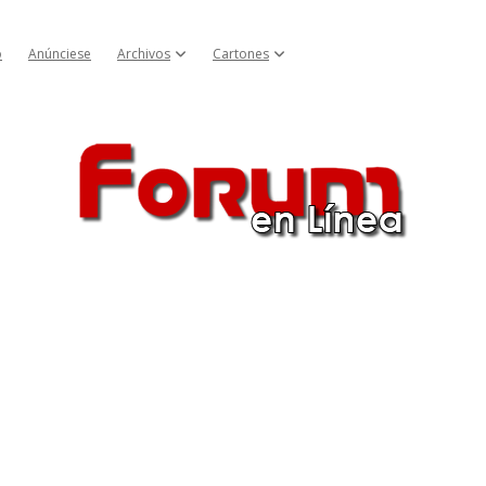
o
Anúnciese
Archivos
Cartones
Abrir menú cascada
Abrir menú cascada
Forum
en
Línea