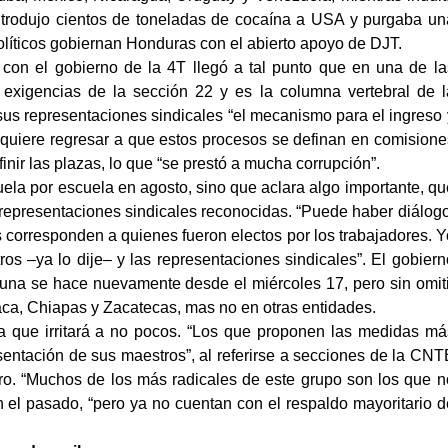
trodujo cientos de toneladas de cocaína a USA y purgaba un
líticos gobiernan Honduras con el abierto apoyo de DJT.
 con el gobierno de la 4T llegó a tal punto que en una de la
xigencias de la sección 22 y es la columna vertebral de l
sus representaciones sindicales “el mecanismo para el ingreso 
a quiere regresar a que estos procesos se definan en comisione
inir las plazas, lo que “se prestó a mucha corrupción”.
uela por escuela en agosto, sino que aclara algo importante, qu
 representaciones sindicales reconocidas. “Puede haber diálogo
 corresponden a quienes fueron electos por los trabajadores. Y
os –ya lo dije– y las representaciones sindicales”. El gobiern
rtuna se hace nuevamente desde el miércoles 17, pero sin omiti
ca, Chiapas y Zacatecas, mas no en otras entidades.
a que irritará a no pocos. “Los que proponen las medidas má
sentación de sus maestros”, al referirse a secciones de la CNT
ro. “Muchos de los más radicales de este grupo son los que n
n el pasado, “pero ya no cuentan con el respaldo mayoritario d