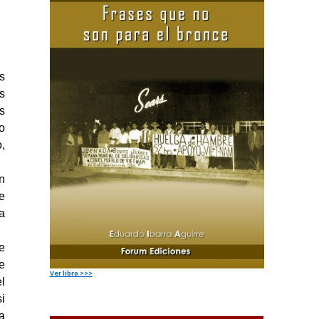
s
s
s
o
,
n
e
a
e
e
Ver libro >>>
l
i
a