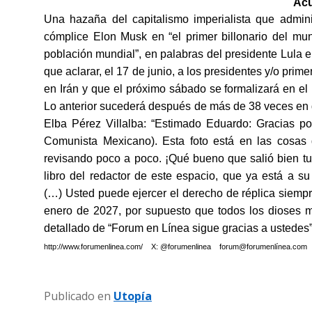
Acu
Una hazaña del capitalismo imperialista que admin
cómplice Elon Musk en “el primer billonario del m
población mundial”, en palabras del presidente Lula 
que aclarar, el 17 de junio, a los presidentes y/o prim
en Irán y que el próximo sábado se formalizará en e
Lo anterior sucederá después de más de 38 veces en 
Elba Pérez Villalba: “Estimado Eduardo: Gracias po
Comunista Mexicano). Esta foto está en las cosas
revisando poco a poco. ¡Qué bueno que salió bien t
libro del redactor de este espacio, que ya está a s
(…) Usted puede ejercer el derecho de réplica siempr
enero de 2027, por supuesto que todos los dioses m
detallado de “
Forum en Línea sigue gracias a ustedes
http://www.forumenlinea.com/ X: @forumenlinea forum@forumenlínea.com
Publicado en
Utopía