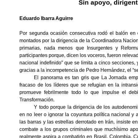
Sin apoyo, dirigen
Eduardo Ibarra Aguirre
Por segunda ocasión consecutiva rodó el balón en e
montados por la dirigencia de la Coordinadora Nacio
primarias, nada menos que Insurgentes y Reform
participantes porque, dicen los voceros, fueron relevad
nacional indefinido” que se limita a cinco secciones,
gracias a la incompetencia de Pedro Hernández, el “se
El panorama es tan gris que La Jornada empi
fracaso de los líderes que se refugian en la intrans
promueve febrilmente todo lo que impulse el deb
Transformación.
Y todo porque la dirigencia de los autodenom
en no leer o ignorar la coyuntura política nacional y 
las barras y las estrellas derrotado en Irán, insiste
combate a los grupos criminales que muchísimo apo
realmente aspira a combatirlo en Brasil, Colombia, 