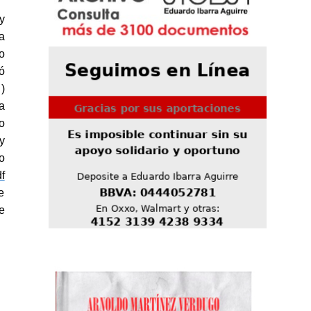
y
a
o
ó
)
a
o
y
o
f
e
e