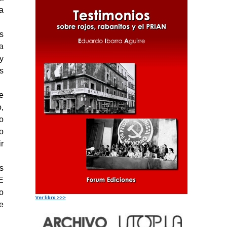
a
s
a
y
s
e
,
o
o
r
s
E
o
Ver libro >>>
e