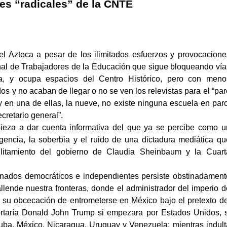
tes “radicales” de la CNTE
l Azteca a pesar de los ilimitados esfuerzos y provocacione
nal de Trabajadores de la Educación que sigue bloqueando vía
a, y ocupa espacios del Centro Histórico, pero con meno
os y no acaban de llegar o no se ven los relevistas para el “par
 y en una de ellas, la nueve, no existe ninguna escuela en paro
cretario general”.
eza a dar cuenta informativa del que ya se percibe como u
igencia, la soberbia y el ruido de una dictadura mediática qu
ilitamiento del gobierno de Claudia Sheinbaum y la Cuart
inados democráticos e independientes persiste obstinadament
allende nuestra fronteras, donde el administrador del imperio d
 en su obcecación de entrometerse en México bajo el pretexto de
rtaría Donald John Trump si empezara por Estados Unidos, s
Cuba, México, Nicaragua, Uruguay y Venezuela; mientras indult