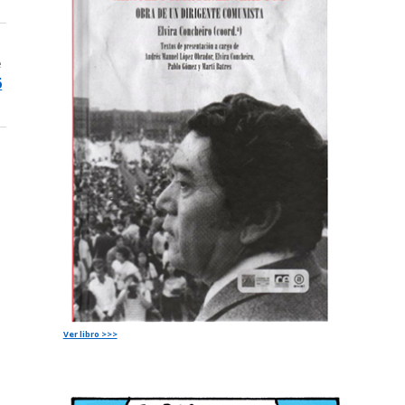
e
6
Ver libro >>>