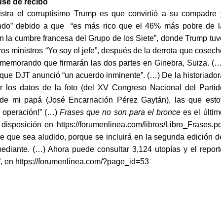
se de recibo
istra el corruptísimo Trump es que convirtió a su compadre 
undo” debido a que “es más rico que el 46% más pobre de l
en la cumbre francesa del Grupo de los Siete”, donde Trump tuv
eros ministros “Yo soy el jefe”, después de la derrota que cosech
l memorando que firmarán las dos partes en Ginebra, Suiza. (…
que DJT anunció “un acuerdo inminente”. (…) De la historiador
r los datos de la foto (del XV Congreso Nacional del Partid
 de mi papá (José Encarnación Pérez Gaytán), las que esto
u operación!” (…)
Frases que no son para el bronce
es el últim
u disposición en
https://forumenlinea.com/libros/Libro_Frases.pd
e que sea aludido, porque se incluirá en la segunda edición d
ediante. (…) Ahora puede consultar 3,124 utopías y el report
”, en
https://forumenlinea.com/?page_id=53