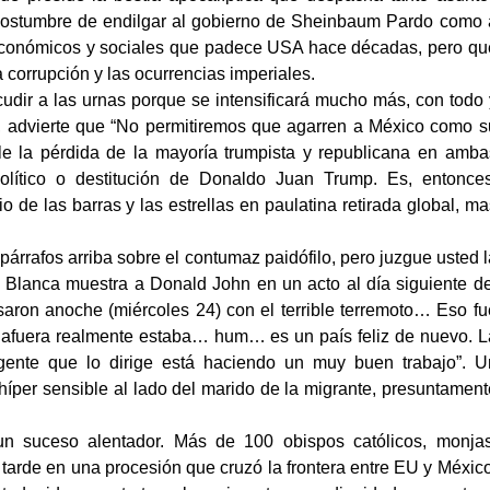
 costumbre de endilgar al gobierno de Sheinbaum Pardo como 
 económicos y sociales que padece USA hace décadas, pero qu
 corrupción y las ocurrencias imperiales.
udir a las urnas porque se intensificará mucho más, con todo 
advierte que “No permitiremos que agarren a México como s
le la pérdida de la mayoría trumpista y republicana en amba
o político o destitución de Donaldo Juan Trump. Es, entonces
io de las barras
y las estrellas en paulatina retirada global, ma
párrafos arriba sobre el contumaz paidófilo, pero juzgue usted l
 Blanca muestra a Donald John en un acto al día siguiente de
saron anoche (miércoles 24) con el terrible terremoto… Eso fu
ero afuera realmente estaba… hum… es un país feliz de nuevo. L
a gente que lo dirige está haciendo un muy buen trabajo”. U
híper sensible al lado del marido de la migrante, presuntament
 un suceso alentador. Más de 100 obispos católicos, monjas
a tarde en una procesión que cruzó la frontera entre EU y México