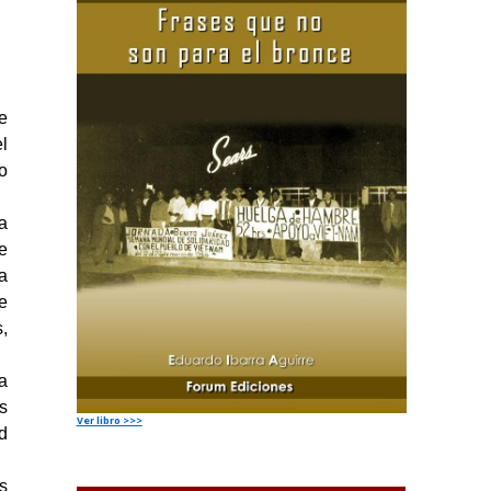
e
l
o
a
e
a
e
,
a
s
Ver libro >>>
d
s