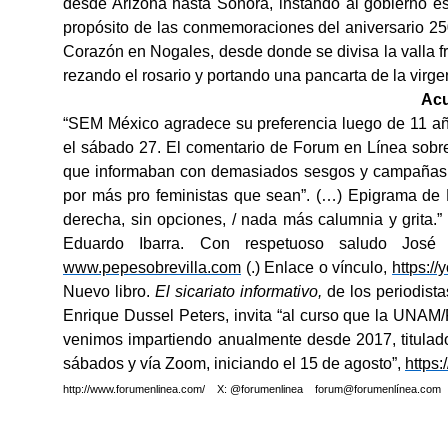
desde Arizona hasta Sonora, instando al gobierno es
propósito de las conmemoraciones del aniversario 25
Corazón en Nogales, desde donde se divisa la valla fr
rezando el rosario y portando una pancarta de la virg
Acu
“SEM México agradece su preferencia luego de 11 años 
el sábado 27. El comentario de Forum en Línea sobre 
que informaban con demasiados sesgos y campañas, 
por más p
ro
feministas que sean
”
.
(…)
Epigrama de M
derecha, sin opciones, / nada más calumnia y grita.”
Eduardo Ibarra. Con respetuoso saludo José
www.pepesobrevilla.com
(.) Enlace o vínculo,
https:
Nuevo libro.
El sicariato informativo,
de los periodist
Enrique Dussel Peters, invita “al curso que la UN
venimos impartiendo anualmente desde 2017, titulad
sábados y vía Zoom, iniciando el 15 de agosto”,
https
http://www.forumenlinea.com/ X: @forumenlinea forum@forumenlínea.com