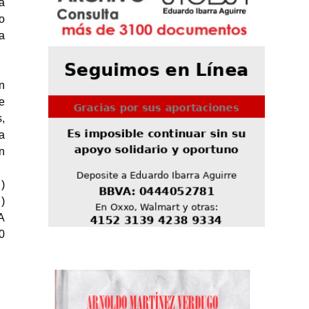
a
o
a
n
e
,
a
n
.
)
)
A
0