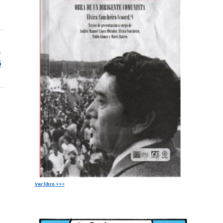
e
6
Ver libro >>>