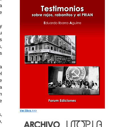
a
e
y
u
s
,
s
a
l
e
a
n
e
Ver libro >>>
,
,