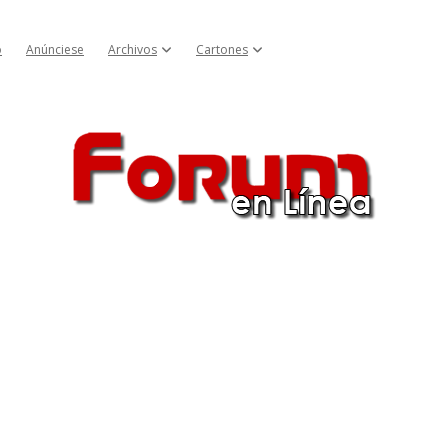
o
Anúnciese
Archivos
Cartones
Abrir menú cascada
Abrir menú cascada
Forum
en
Línea