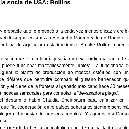
ia socia de USA: Rollins
y probable que le provocó a la cada vez menos eficaz y creíbl
n partidista que encabezan Alejandro Moreno y Jorge Romero, e
cretaria de Agricultura estadunidense, Brooke Rollins, quien l
supe que ella entendía y sería una extraordinaria socia. Est
 puede funcionar maravillosamente juntos”. La funcionaria d
ugurar la planta de producción de moscas estériles, con un
de dólares que permitirá combatir el gusano barrenador qu
ión y el cierre de la frontera al ganado mexicano hace 20 meses
e moscas semanales para controlar la “devastadora plaga”.
l desarrollo habló Claudia Sheinbaum para enfatizar en l
 que “la cooperación entre países soberanos siempre será má
oteger el bienestar de nuestros pueblos”. Y agradeció a Donal
nta.
que preside la bestia apocalíptica que despacha tanto asunto