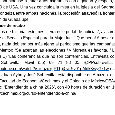
tadunidense a tratar a los migrantes con dignidad y respeto, 
0 de USA. Una vez concluida la misa en la iglesia del Sagrad
onteriza entre ambas naciones, la procesión atravesó la fronter
en de Guadalupe.
se de recibo
de historia, este mes cierra este portal de noticias”, avisaro
el Servicio Especial para la Mujer fue: “
¡Qué pena! A pesar d
nada debiera ser más ajeno al periodismo que las campañas
entor: “Se acercan las elecciones / y Morena es favorita. / L
 (…) “Las conferencias que no son conferencias. Entrevista co
 Sobrevilla. Móvil (55) 69 71 83 05. @PPsobrevilla
//youtube.com/watch?v=ieqzoxgF11g&si=5v01pAktkKwyGx1w
(…
as Juan Ayón y José Sobrevilla, está disponible en Amazon. (…
AM/Facultad de Economía/Cechimex y el Colegio de México/CEA
o: ‘Entendiendo a china 2026’, con 40 horas de duración en 1
://cechimex.org/curso-entendiendo-a-china/