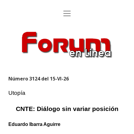
Abrir
Inicio
menú
Utopía
Forum
Aportaciones
en
Línea
Forum en Línea
Directorio
Número 3124 del 15-VI-26
Anúnciese
Utopía
Archivos
Abrir
menú
CNTE: Diálogo sin variar posición
cascada
Archivo Revista 1991 – 2021
Cartones
Abrir
menú
cascada
Eduardo Ibarra Aguirre
Archivo Utopías
Luy
facebook
Correo