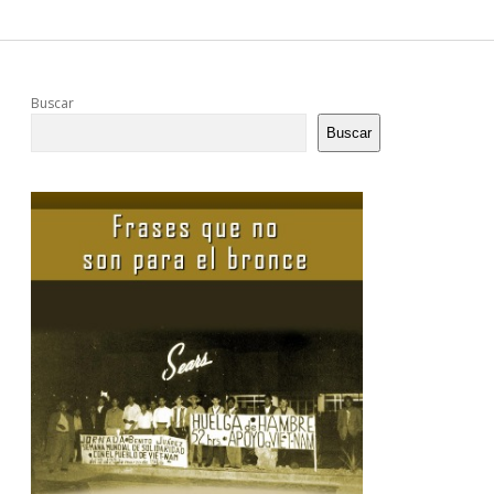
Sidebar
Buscar
Buscar