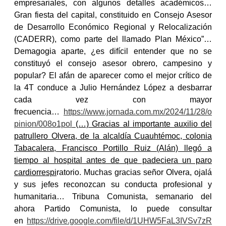
empresariales, con algunos detalles académicos…
Gran fiesta del capital, constituido en Consejo Asesor
de Desarrollo Económico Regional y Relocalización
(CADERR), como parte del llamado Plan México”…
Demagogia aparte, ¿es difícil entender que no se
constituyó el consejo asesor obrero, campesino y
popular? El afán de aparecer como el mejor crítico de
la 4T conduce a Julio Hernández López a desbarrar
cada vez con mayor
frecuencia…
https://www.jornada.com.mx/2024/11/28/o
pinion/008o1pol
(…) Gracias al importante auxilio del
patrullero Olvera, de la alcaldía Cuauhtémoc, colonia
Tabacalera, Francisco Portillo Ruiz (Alán) llegó a
tiempo al hospital antes de que padeciera un paro
cardiorrespi
ratorio. Muchas gracias señor Olvera, ojalá
y sus jefes reconozcan su conducta profesional y
humanitaria… Tribuna Comunista, semanario del
ahora Partido Comunista, lo puede consultar
en
https://drive.google.com/file/d/1UHW5FaL3IVSv7zR