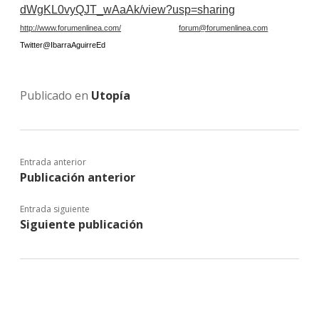
dWgKL0vyQJT_wAaAk/view?usp=sharing
http://www.forumenlinea.com/
forum@forumenlinea.com
Twitter@IbarraAguirreEd
Publicado en
Utopía
Entrada anterior
Publicación anterior
Entrada siguiente
Siguiente publicación