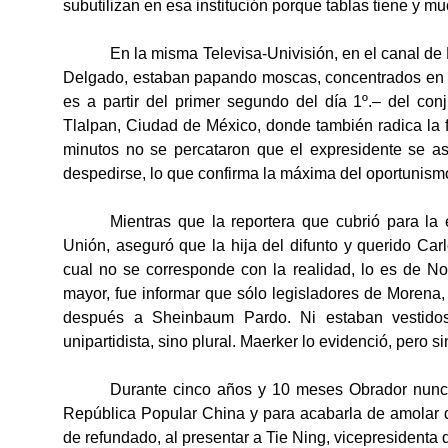
subutilizan en esa institución porque tablas tiene y m
En la misma Televisa-Univisión, en el canal de
Delgado, estaban papando moscas, concentrados en l
es a partir del primer segundo del día 1º.– del conj
Tlalpan, Ciudad de México, donde también radica la f
minutos no se percataron que el expresidente se a
despedirse, lo que confirma la máxima del oportunismo p
Mientras que la reportera que cubrió para la
Unión, aseguró que la hija del difunto y querido Car
cual no se corresponde con la realidad, lo es de No
mayor, fue informar que sólo legisladores de Morena, 
después a Sheinbaum Pardo. Ni estaban vestidos
unipartidista, sino plural. Maerker lo evidenció, pero si
Durante cinco años y 10 meses Obrador nunca 
República Popular China y para acabarla de amolar 
de refundado, al presentar a Tie Ning, vicepresident