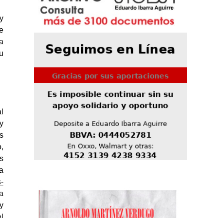
y
e
a
u
l
y
s
,
s
a
-
a
y
l