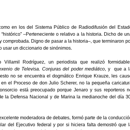
como en los del Sistema Público de Radiodifusión del Estad
histórico” –Perteneciente o relativo a la historia. Dicho de un
y comprobada. Digno de pasar a la historia–, que terminaron po
o usar un diccionario de sinónimos.
Villamil Rodríguez, un periodista que realizó formidable
exenio de Televisa. Conjuras del poder mediático
, y que a l
uesto no se encuentra el dogmático Enrique Krauze, les caus
 en el Proceso de don Julio Scherer, no la pequeña caricatur
 consorcio está preocupado porque Jenaro y sus reporteros n
 de la Defensa Nacional y de Marina la medianoche del día 30
 excelente moderadora de debates, formó parte de la conducció
ar del Ejecutivo federal y por si hiciera falta demostró que l