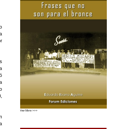
o
a
r
s
a
ó
a
o
,
Ver libro >>>
n
a