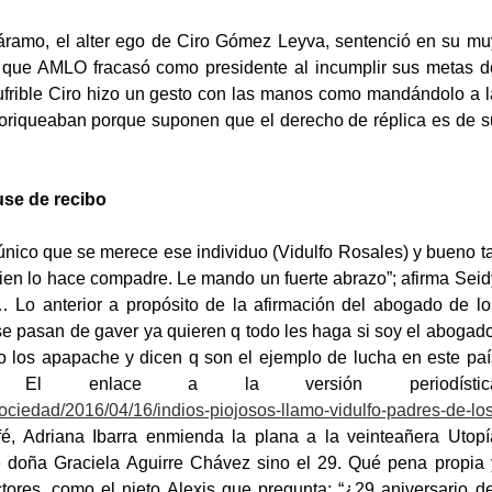
Páramo, el alter ego de Ciro Gómez Leyva, sentenció en su mu
0, que AMLO fracasó como presidente al incumplir sus metas d
nsufrible Ciro hizo un gesto con las manos como mandándolo a l
loriqueaban porque suponen que el derecho de réplica es de s
se de recibo
 único que se merece ese individuo (Vidulfo Rosales) y bueno ta
quien lo hace compadre. Le mando un fuerte abrazo”; afirma Seid
Lo anterior a propósito de la afirmación del abogado de lo
se pasan de gaver ya quieren q todo les haga si soy el abogado
o los apapache y dicen q son el ejemplo de lucha en este paí
 El enlace a la versión periodístic
sociedad/2016/04/16/indios-piojosos-llamo-vidulfo-padres-de-los
fé, Adriana Ibarra enmienda la plana a la veinteañera Utopí
 de doña Graciela Aguirre Chávez sino el 29. Qué pena propia 
ctores, como el nieto Alexis que pregunta: “¿29 aniversario de