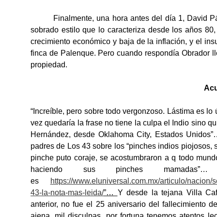
Finalmente, una hora antes del día 1, David 
sobrado estilo que lo caracteriza desde los años 8
crecimiento económico y baja de la inflación, y el i
finca de Palenque. Pero cuando respondía Obrador l
propiedad.
Acu
“Increíble, pero sobre todo vergonzoso. Lástima es lo
vez quedaría la frase no tiene la culpa el Indio sino 
Hernández, desde Oklahoma City, Estados Unidos”… 
padres de Los 43 sobre los “pinches indios piojosos, 
pinche puto coraje, se acostumbraron a q todo mund
haciendo sus pinches mamadas”…
es
https://www.eluniversal.com.mx/articulo/nacion/
43-la-nota-mas-leida/
”
…
Y desde la tejana Villa Ca
anterior, no fue el 25 aniversario del fallecimiento
ajena, mil disculpas, por fortuna tenemos atentos le