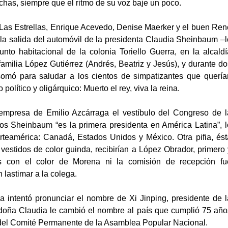
uchas, siempre que el ritmo de su voz baje un poco.
 Las Estrellas, Enrique Acevedo, Denise Maerker y el buen Ren
a salida del automóvil de la presidenta Claudia Sheinbaum –l
unto habitacional de la colonia Toriello Guerra, en la alcaldí
amilia López Gutiérrez (Andrés, Beatriz y Jesús), y durante do
somó para saludar a los cientos de simpatizantes que quería
olítico y oligárquico: Muerto el rey, viva la reina.
 empresa de Emilio Azcárraga el vestíbulo del Congreso de l
los Sheinbaum “es la primera presidenta en América Latina”, l
rteamérica: Canadá, Estados Unidos y México. Otra pifia, ést
vestidos de color guinda, recibirían a López Obrador, primero 
 con el color de Morena ni la comisión de recepción fu
n lastimar a la colega.
intentó pronunciar el nombre de Xi Jinping, presidente de l
doña Claudia le cambió el nombre al país que cumplió 75 año
a del Comité Permanente de la Asamblea Popular Nacional.