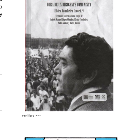
o
y
e
n
Ver libro >>>