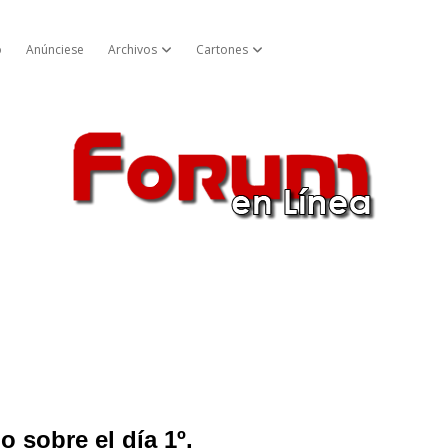
o
Anúnciese
Archivos
Cartones
Abrir menú cascada
Abrir menú cascada
Forum
en
Línea
o sobre el día 1º.