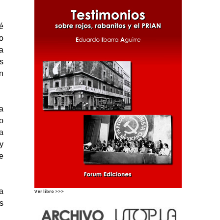
é
o
a
s
n
a
o
a
y
e
a
Ver libro >>>
s